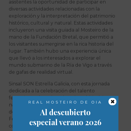
asistentes la oportunidad de participar en
diversas actividades relacionadas con la
exploración y la interpretación del patrimonio
histórico, cultural y natural. Estas actividades
incluyeron una visita guiada al Mosteiro de la
mano de la Fundación Bretal, que permitió a
los visitantes sumergirse en la rica historia del
lugar. También hubo una experiencia única
que llevó a los interesados a explorar el
mundo submarino de la Ría de Vigo a través
de gafas de realidad virtual.
Sinsal SON Estrella Galicia, con esta jornada
dedicada a la celebración del talento
femenino y al patrimonio cultural, histórico y
×
REAL MOSTEIRO DE OIA
natural. Este cierre de edición marcó el inicio
Al descubierto
de la preparación de lo que nos depara en el
Festival Sinsal de 2024, que promete seguir
especial verano 2026
construyendo puentes entre la música y la