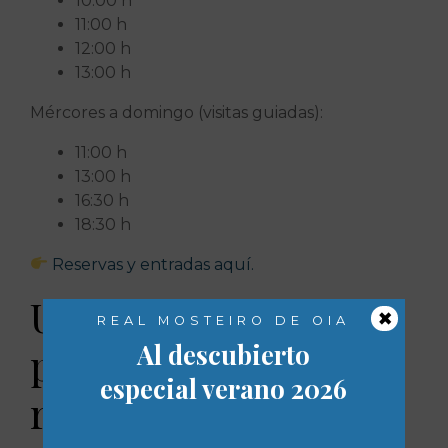
10:00 h
11:00 h
12:00 h
13:00 h
Mércores a domingo (visitas guiadas):
11:00 h
13:00 h
16:30 h
18:30 h
Reservas y entradas aquí.
Un mosteiro en
×
REAL MOSTEIRO DE OIA
Al descubierto
proceso de
especial verano 2026
recuperación