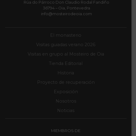
Rúa do Párroco Don Claudio Rodal Fandiño
36794 – Oia, Pontevedra
info@mosteirodeoia.com
El monasterio
Visitas guiadas verano 2026
Visitas en grupo al Mosteiro de Oia
Tienda Editorial
Historia
Proyecto de recuperación
Exposición
Nosotros
Noticias
MIEMBROS DE