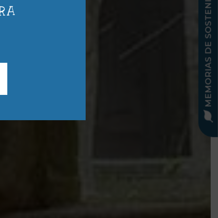
MEMORIAS DE SOSTENIBILIDAD
II
RA
r único