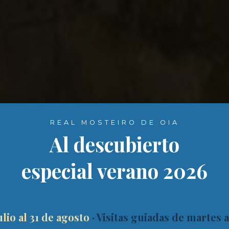
REAL MOSTEIRO DE OIA
Al descubierto
REAL MOSTEIRO DE OIA
especial verano 2026
iendo hist
ulio al 31 de agosto
· Visitas guiadas de martes