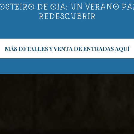
sde el S. X
OSTEIRO DE OIA: UN VERANO PA
REDESCUBRIR
 la historia que desde 1.149 ha forjado un luga
MÁS DETALLES Y VENTA DE ENTRADAS AQUÍ