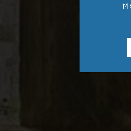
de
M
Descubre