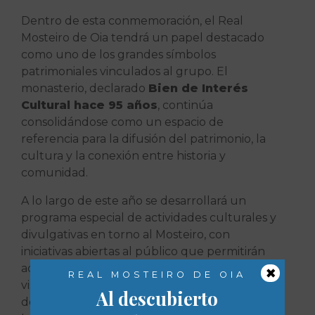
Dentro de esta conmemoración, el Real
Mosteiro de Oia tendrá un papel destacado
como uno de los grandes símbolos
patrimoniales vinculados al grupo. El
monasterio, declarado
Bien de Interés
Cultural hace 95 años
, continúa
consolidándose como un espacio de
referencia para la difusión del patrimonio, la
cultura y la conexión entre historia y
comunidad.
A lo largo de este año se desarrollará un
programa especial de actividades culturales y
divulgativas en torno al Mosteiro, con
iniciativas abiertas al público que permitirán
×
acercar su historia y valor patrimonial a
REAL MOSTEIRO DE OIA
visitantes, vecinos y colaboradores. Entre ellas
Al descubierto
destacan: la celebración del 95 aniversario de