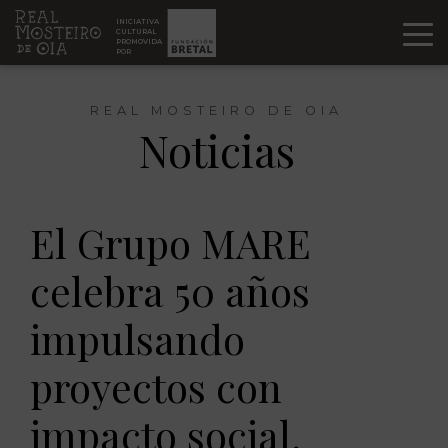
Ir al contenido
INICIATIVA
CULTURAL
PROMOVIDA
POR
REAL MOSTEIRO DE OIA
Noticias
El Grupo MARE
celebra 50 años
impulsando
proyectos con
impacto social,