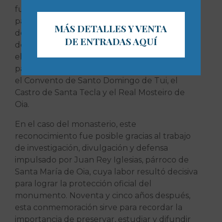
fundamental para la protección del
patrimonio cultural español. A través de aquel
MÁS DETALLES Y VENTA
decreto, 789 bienes pasaron a formar parte
DE ENTRADAS AQUÍ
del patrimonio protegido del Estado. Entre
ellos figuraban cuatro referentes
patrimoniales del bajo Miño: la Catedral de Tui,
el Convento de Santo Domingo de Tui, el
Castro de Santa Tecla y el Real Mosteiro de
Oia.
En el caso del monasterio, este
reconocimiento fue posible gracias al trabajo
de investigación, divulgación y defensa
impulsado por Juan Rey Iglesias, párroco de
Santa María de Oia, cuya labor resultó decisiva
para lograr la protección oficial del
monumento. Noventa y cinco años después,
esta conmemoración sirve para recordar la
importancia de preservar, estudiar y difundir