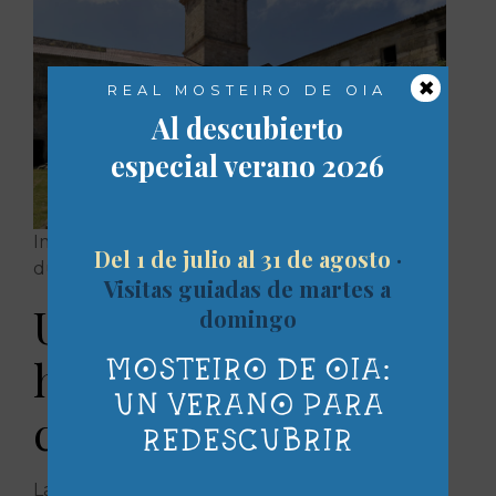
×
REAL MOSTEIRO DE OIA
Al descubierto
especial verano 2026
Imágenes de las visitas al Mosteiro de Oia
Del 1 de julio al 31 de agosto
·
durante la celebración del 95 aniversario BIC.
Visitas guiadas de martes a
Un reconocimiento
domingo
histórico que
MOSTEIRO DE OIA:
UN VERANO PARA
cumple 95 años
REDESCUBRIR
La declaración de 1931 supuso un hito