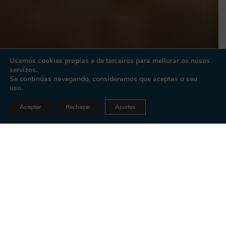
Usamos cookies propias e de terceiros para mellorar os nosos
servizos.
Se continúas navegando, consideramos que aceptas o seu
uso.
Aceptar
Rechazar
Ajustes
CONSEGUE AS
TÚAS
ENTRADAS