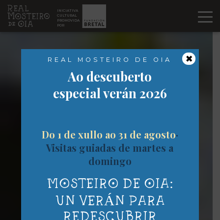
Ir al contenido
INICIATIVA
CULTURAL
PROMOVIDA
POR
×
REAL MOSTEIRO DE OIA
Ao descuberto
especial verán 2026
Do 1 de xullo ao 31 de agosto
·
Visitas guiadas de martes a
domingo
MOSTEIRO DE OIA:
UN VERÁN PARA
REDESCUBRIR